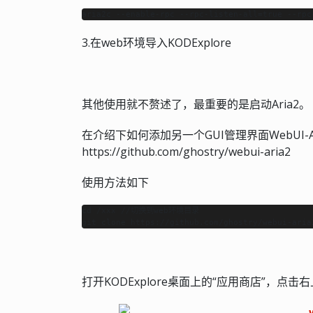
aria2c --enable-rpc --rpc-listen-all=true --rpc
3.在web环境导入KODExplore
其他使用就不赘述了，最重要的是启动Aria2。
在介绍下如何添加另一个GUI管理界面WebUI-
https://github.com/ghostry/webui-aria2
使用方法如下
cd /xxx //切换到web环境目录

打开KODExplore桌面上的“应用商店”，点