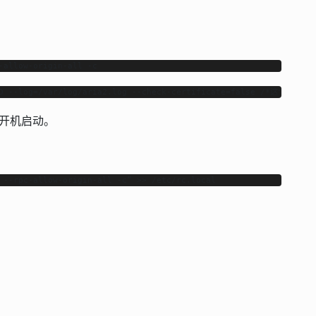
-allow-origin-all -c
 -D --log=/var/log/aria2.log --check-certificate=false /*这个是
开机启动。
 --rpc-allow-origin-all -c” >> /etc/rc.local