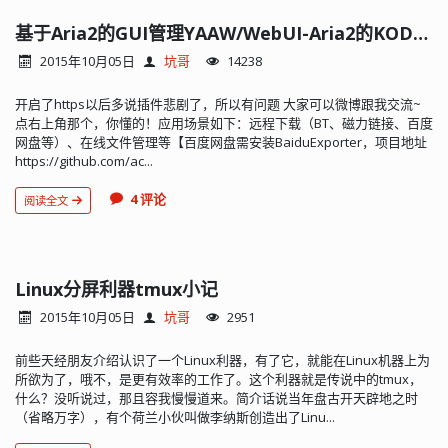
基于Aria2的GUI管理YAAW/WebUI-Aria2的KODExplore安装使用
2015年10月05日
坑哥
14238
开启了https以后多说插件悲剧了，所以有问题 大家可以微博跟我交流~
点右上角那个，你懂的！应用场景如下：远程下载（BT、磁力链接、百度
网盘等）、在线文件管理等【百度网盘需安装BaiduExporter，项目地址
https://github.com/ac...
4 评论
阅读全文
Linux分屏利器tmux小记
2015年10月05日
坑哥
2951
前些天经朋友介绍认识了一个Linux利器，有了它，就能在Linux机器上为
所欲为了，哦不，是更有效率的工作了。这个利器就是传说中的tmux，
什么？没听说过，那且容我慢慢道来。简介话说当年盘古开天辟地之时
（省略万字），有个荷兰小伙叫做李纳斯创造出了Linu...