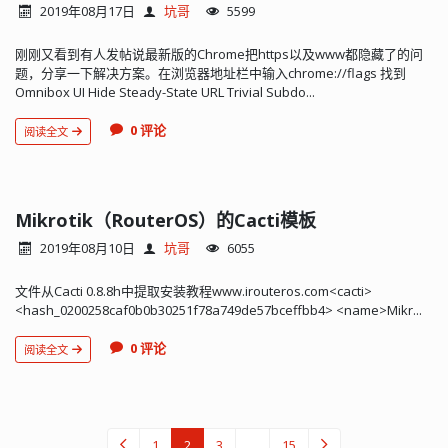
2019年08月17日
坑哥
5599
刚刚又看到有人发帖说最新版的Chrome把https以及www都隐藏了的问
题，分享一下解决方案。在浏览器地址栏中输入chrome://flags 找到
Omnibox UI Hide Steady-State URL Trivial Subdo...
0 评论
阅读全文
Mikrotik（RouterOS）的Cacti模板
2019年08月10日
坑哥
6055
文件从Cacti 0.8.8h中提取安装教程www.irouteros.com<cacti>
<hash_0200258caf0b0b30251f78a749de57bceffbb4> <name>Mikr...
0 评论
阅读全文
1
2
3
...
15